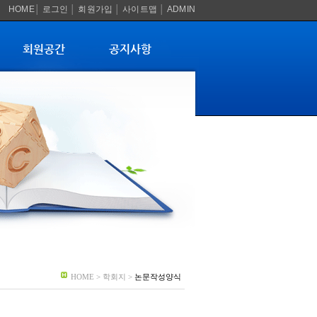
HOME
│
로그인
│
회원가입
│
사이트맵
│
ADMIN
회원공간
공지사항
HOME > 학회지 >
논문작성양식