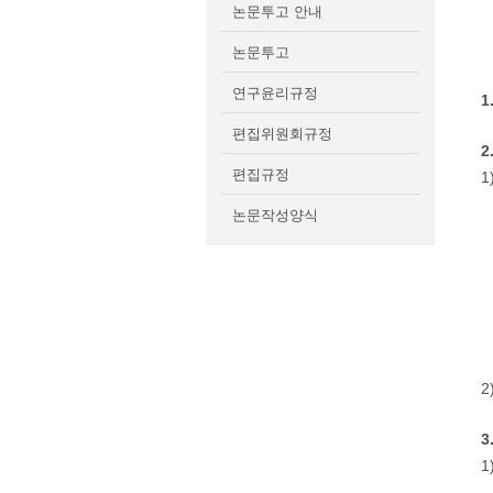
논문투고 안내
논문투고
연구윤리규정
1
편집위원회규정
2
편집규정
1
논문작성양식
2
3
1