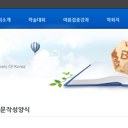
회소개
학술대회
여름집중강좌
학회지
문작성양식