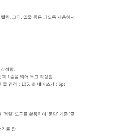
이탤릭, 고딕, 밑줄 등은 되도록 사용하지
 작성함.
본문과 1줄을 띄어 두고 작성함.
 줄 간격：135, ㉣ 내어쓰기：6pt
'정렬' 도구를 활용하여 '문단' 기준 '글
쓰기를 함.