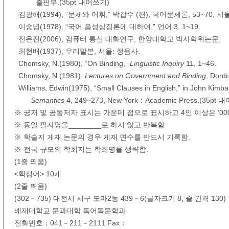
출판부.(35pt 내어쓰기)
김광해(1994), “문체와 어휘,” 박갑수 (편), 국어문체론, 53~70,
이숭녕(1978), “국어 음성상징론에 대하여,” 언어 3, 1~19.
전은진(2006), 컴퓨터 통신 대화연구, 한양대학교 박사학위논문.
최현배(1937), 우리말본, 서울: 정음사.
Chomsky, N.(1980), “On Binding,”
Linguistic Inquiry
11, 1~46.
Chomsky, N.(1981),
Lectures on Government and Binding
, Dord
Williams, Edwin(1975), “Small Clauses in English,” in John Kimbal
Semantics
4, 249~273, New York：Academic Press.(35pt
※ 공저 및 공동저자 표시는 가운데 점으로 표시하고 4인 이상은 ‘000
※ 동일 필자명을________로 하지 않고 반복함.
※ 학술지 게재 논문의 경우 게재 면수를 반드시 기록함.
※ 전국 규모의 학회지는 학회명을 생략함.
(1줄 띄움)
<핵심어> 10개
(2줄 띄움)
(302－735) 대전시 서구 도마2동 439－6(글자크기 8, 줄 간격 130)
배재대학교 문과대학 독어독문학과
전화번호：041－211－2111 Fax：