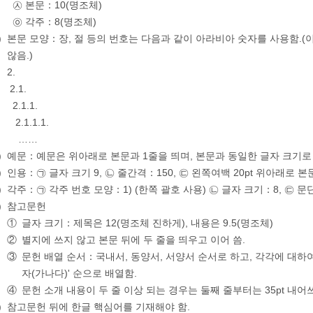
㉦ 본문：10(명조체)
㉧ 각주：8(명조체)
)
본문 모양：장, 절 등의 번호는 다음과 같이 아라비아 숫자를 사용함.(
않음.)
2.
2.1.
2.1.1.
2.1.1.1.
……
)
예문：예문은 위아래로 본문과 1줄을 띄며, 본문과 동일한 글자 크기로
)
인용：㉠ 글자 크기 9, ㉡ 줄간격：150, ㉢ 왼쪽여백 20pt 위아래로 
)
각주：㉠ 각주 번호 모양：1) (한쪽 괄호 사용) ㉡ 글자 크기：8, ㉢ 문단
)
참고문헌
①
글자 크기：제목은 12(명조체 진하게), 내용은 9.5(명조체)
②
별지에 쓰지 않고 본문 뒤에 두 줄을 띄우고 이어 씀.
③
문헌 배열 순서：국내서, 동양서, 서양서 순서로 하고, 각각에 대하여 
자(가나다)' 순으로 배열함.
④
문헌 소개 내용이 두 줄 이상 되는 경우는 둘째 줄부터는 35pt 내어
)
참고문헌 뒤에 한글 핵심어를 기재해야 함.