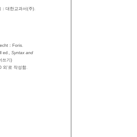
 서울：대한교과서(주).
recht：Foris.
l ed.,
Syntax and
 내어쓰기)
 외’로 작성함.