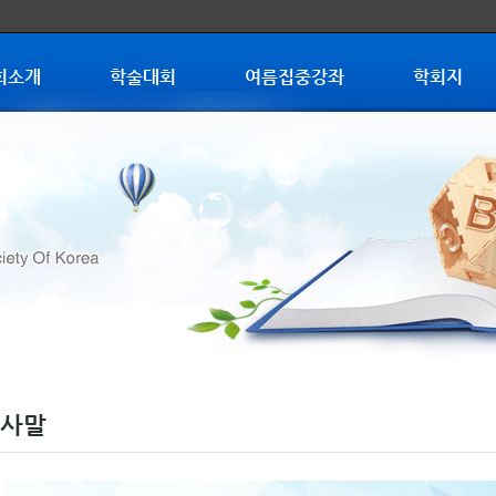
회소개
학술대회
여름집중강좌
학회지
사말