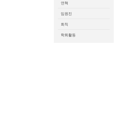
연혁
임원진
회칙
학회활동